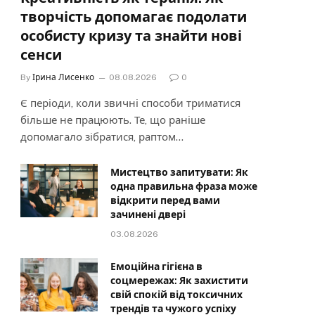
творчість допомагає подолати
особисту кризу та знайти нові
сенси
By
Ірина Лисенко
08.08.2026
0
Є періоди, коли звичні способи триматися
більше не працюють. Те, що раніше
допомагало зібратися, раптом…
Мистецтво запитувати: Як
одна правильна фраза може
відкрити перед вами
зачинені двері
03.08.2026
Емоційна гігієна в
соцмережах: Як захистити
свій спокій від токсичних
трендів та чужого успіху