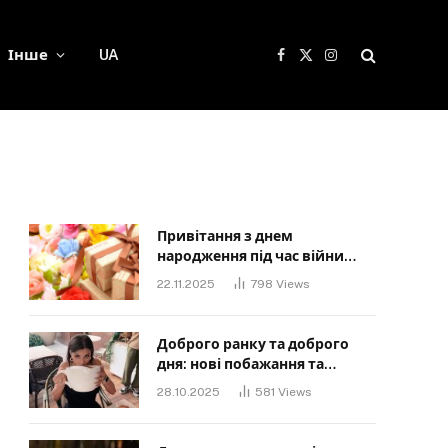
Інше
UA
Facebook
X
Instagram
(Twitter)
Привітання з днем
народження під час війни
своїми словами: Слова, що
22.11.2025
798
Views
дарують надію та силу
Доброго ранку та доброго
дня: нові побажання та
картинки для близьких
28.10.2025
581
Views