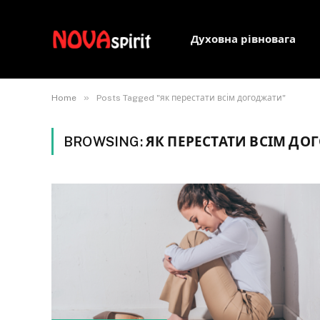
Духовна рівновага
»
Home
Posts Tagged "як перестати всім догоджати"
BROWSING:
ЯК ПЕРЕСТАТИ ВСІМ Д