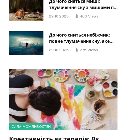
До чого сняться миші:
тлумачення сну з мишами по
сонниках
29.10.2025
463
Views
До чого сниться небіжчик:
повне тлумачення сну, яке
має знати кожен
29.10.2025
275
Views
СИЛА МОЖЛИВОСТЕЙ
Креативність як терапія: Як