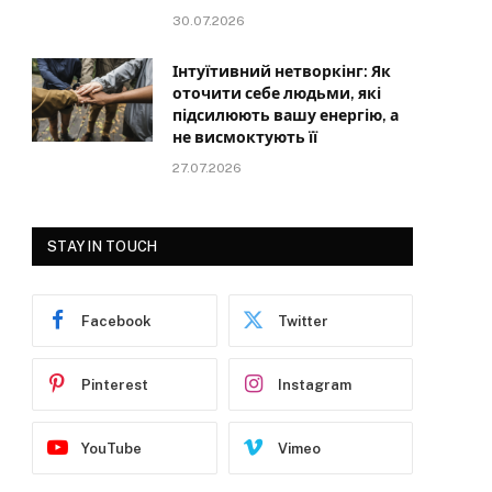
30.07.2026
Інтуїтивний нетворкінг: Як
оточити себе людьми, які
підсилюють вашу енергію, а
не висмоктують її
27.07.2026
STAY IN TOUCH
Facebook
Twitter
Pinterest
Instagram
YouTube
Vimeo